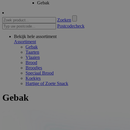
Gebak
Zoeken
Postcodecheck
Bekijk hele assortiment
Assortiment
Gebak
Taarten
Vlaaien
Brood
Broodjes
Speciaal Brood
Koekjes
Hartige of Zoete Snack
Gebak