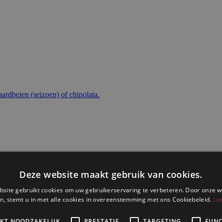
ardbeien (seizoen) of chipolata.