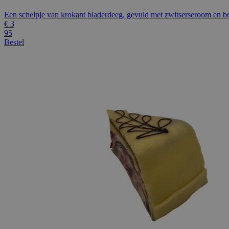
Een schelpje van krokant bladerdeeg, gevuld met zwitserseroom en b
€
3
95
Bestel