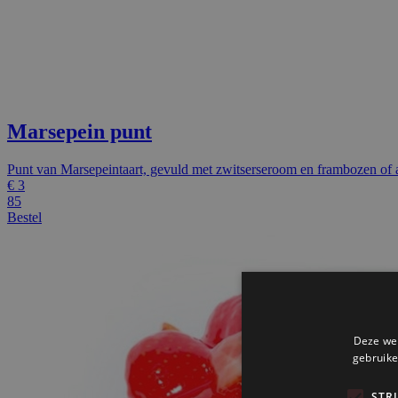
Marsepein punt
Punt van Marsepeintaart, gevuld met zwitserseroom en frambozen of a
€
3
85
Bestel