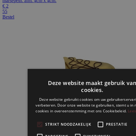
marsepein. afm. 4cm x 4cm.
€
2
55
Bestel
Deze website maakt gebruik va
cookies.
Deze website gebruikt cookies om uw gebruikerservar
verbeteren. Door onze website te gebruiken, stemt u in 
cookies in overeenstemming met ons Cookiebeleid.
Lees
STRIKT NOODZAKELIJK
PRESTATIE