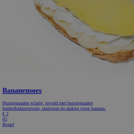
Bananensoes
Huisgemaakte eclaire, gevuld met huisgemaakte
banketbakkersroom, slagroom en stukjes verse banaan.
€
3
95
Bestel