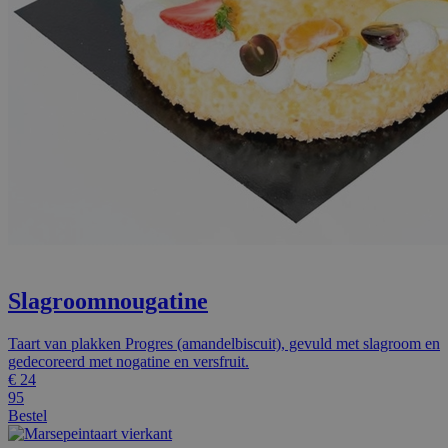
Slagroomnougatine
Taart van plakken Progres (amandelbiscuit), gevuld met slagroom en
gedecoreerd met nogatine en versfruit.
€
24
95
Bestel