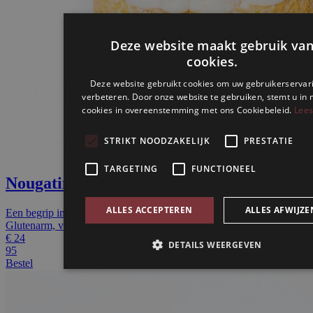
Nougatine ijstaart
Een begrip in Eindhoven: een ijstaart van schuim en nogatine.
Glutenarm, voor 8 personen.
€
24
95
Bestel