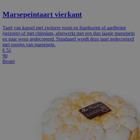
Marsepeintaart vierkant
Taart van kapsel met zwitsere room en frambozen of aardbeien
(seizoen) of met chipolata, afgewerkt met een dun laagje marsepein
en naar wens gedecoreerd. Standaard wordt deze taart gedecoreerd
met roosjes van marsepein.
€
51
90
Bestel