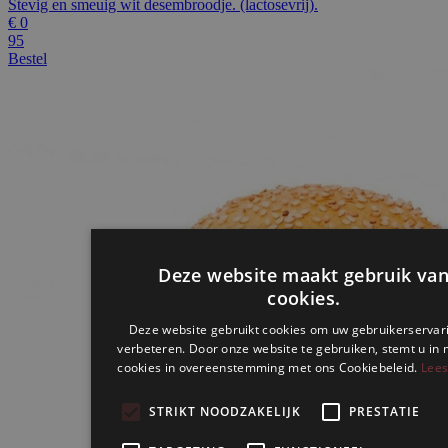
Stevig en smeuig wit desembroodje. (lactosevrij).
€
0
95
Bestel
Deze website maakt gebruik va
cookies.
Deze website gebruikt cookies om uw gebruikerservar
verbeteren. Door onze website te gebruiken, stemt u in 
cookies in overeenstemming met ons Cookiebeleid.
Lees
STRIKT NOODZAKELIJK
PRESTATIE