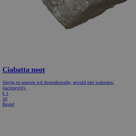
Ciabatta noot
Stevig en smeuig wit desembroodje, gevuld met walnoten.
(lactosevrij).
€
1
10
Bestel