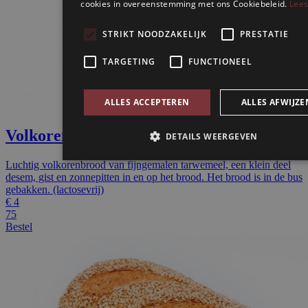
Volkoren zonnepit
Luchtig volkorenbrood van fijngemalen tarwemeel, een klein deel
desem, gist en zonnepitten in en op het brood. Het brood is in de bus
gebakken. (lactosevrij)
€
4
75
Bestel