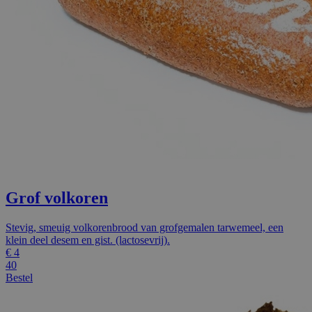
Grof volkoren
Stevig, smeuig volkorenbrood van grofgemalen tarwemeel, een
klein deel desem en gist. (lactosevrij).
€
4
40
Bestel