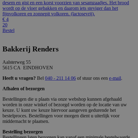
desem en gist en een korst voorzien van sesamzaadjes. Het brood
wordt op de vloer gebakken en daarom iets steviger dan het
fijnvolkoren en zonnepit volkoren. (lactosevrij).
€
4
20
Bestel
Bakkerij Renders
Aalsterweg 55
5615 CA EINDHOVEN
Heeft u vragen?
Bel
040 - 211 14 06
of stuur ons een
e-mail
.
Afhalen of bezorgen
Bestellingen die u plaats via onze webshop kunnen afgehaald
worden in onze winkel of bezorgd worden op de locatie van uw
keuze. U kunt uw keuze hiervoor aangeven gedurende het
bestelproces. Bestellingen voor morgen dient u uiterlijk voor
middernacht te plaatsen.
Bestelling bezorgen
Bestellingen laten bezorgen kan vanaf een minimale bestelwaarde